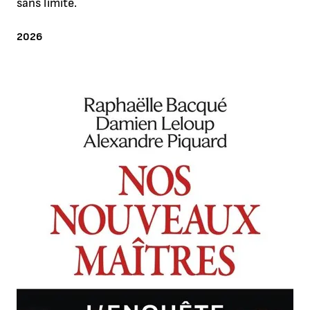
sans limite.
ANNÉE
2026
Agrandir