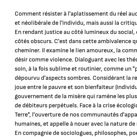
Comment résister à l'aplatissement du réel auqu
et néolibérale de l'individu, mais aussi la crit
En rendant justice au côté lumineux du social, c
côtés obscurs. C'est dans cette ambivalence qu
cheminer. Il examine le lien amoureux, la com
désir comme violence. Dialoguant avec les théor
soin, à la fois sublime et routinier, comme un "
dépourvu d'aspects sombres. Considérant la rel
joue entre le pauvre et son bienfaiteur (individue
gouvernement de la misère qui ramène les plus
de débiteurs perpétuels. Face à la crise écologi
Terre", l'ouverture de nos communautés d'ap
humaines, et appelle à nouer avec la nature de 
En compagnie de sociologues, philosophes, poèt