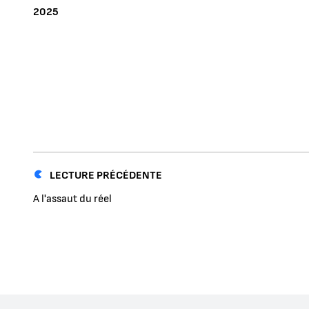
ANNÉE
2025
LECTURE PRÉCÉDENTE
A l'assaut du réel