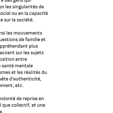
re des gens qui
n les singularités de
social ou en la capacité
e sur la société.
ainsi les mouvements
uestions de famille et
'appréhendant plus
accent sur les sujets
position entre
la santé mentale
mes et les réalités du
quête d'authenticité,
gement, etc.
volonté de reprise en
 que collectif, et une
ux.