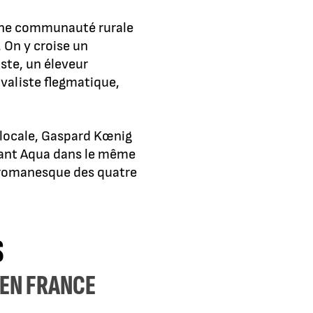
 une communauté rurale
 On y croise un
ste, un éleveur
valiste flegmatique,
locale, Gaspard Kœnig
rivant Aqua dans le même
n romanesque des quatre
S
 EN FRANCE