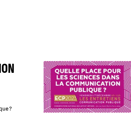
ION
que ?