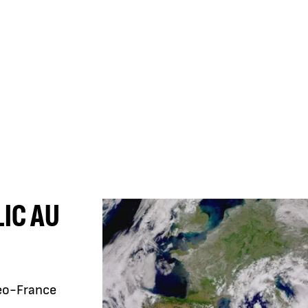
IC AU
téo-France