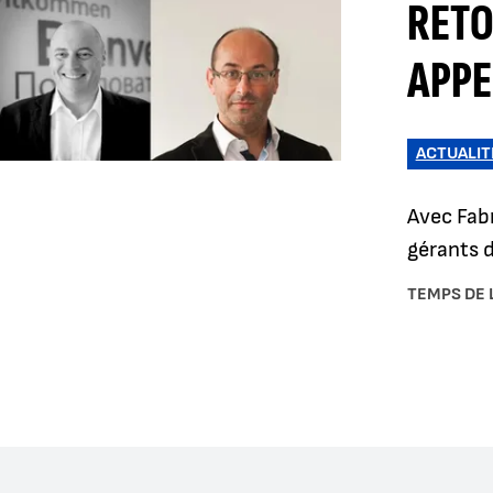
RETO
APPE
ACTUALIT
Avec Fabr
gérants 
TEMPS DE 