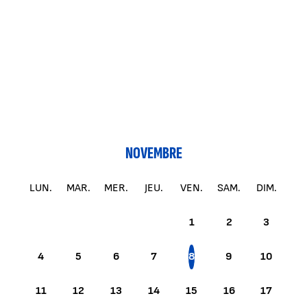
NOVEMBRE
LUN.
MAR.
MER.
JEU.
VEN.
SAM.
DIM.
1
2
3
4
5
6
7
8
9
10
11
12
13
14
15
16
17