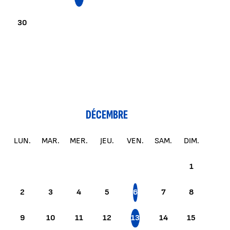
30
DÉCEMBRE
LUN.
MAR.
MER.
JEU.
VEN.
SAM.
DIM.
1
2
3
4
5
6
7
8
9
10
11
12
13
14
15