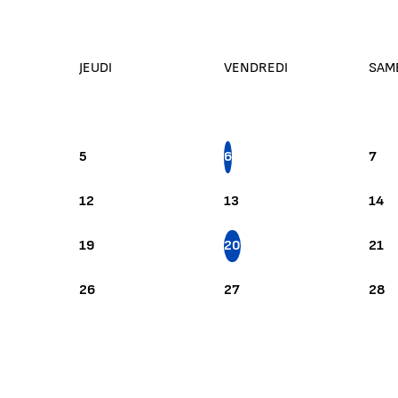
JEUDI
VENDREDI
SAM
5
6
7
12
13
14
19
20
21
26
27
28