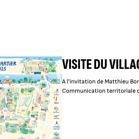
VISITE DU VILL
A l'invitation de Matthieu Bon
Communication territoriale 